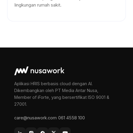
lingkungan rumah sakit.
Aplikasi HRIS berbasis cloud dengan AI.
Dikembangkan oleh PT Media Antar Nusa,
Member of iForte, yang bersertifikat ISO 9001 &
27001.
care@nusawork.com
061 4558 100