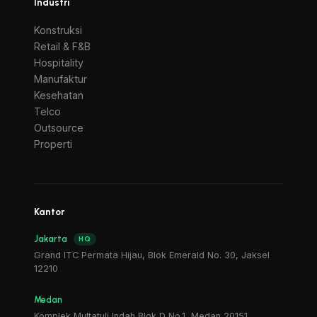
Industri
Konstruksi
Retail & F&B
Hospitality
Manufaktur
Kesehatan
Telco
Outsource
Properti
Kantor
Jakarta
HQ
Grand ITC Permata Hijau, Blok Emerald No. 30, Jaksel
12210
Medan
Komplek Multatuli Indah Blok D No.1, Medan 20151