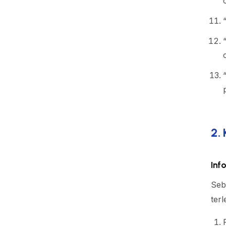
2.
Inf
Seb
terl